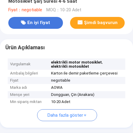
Motosiklet Şarj Süresi 4-6 Saat
Fiyat：negotiable
MOQ：10-20 Adet
En iyi fiyat
Şimdi başvurun
Ürün Açıklaması
,
elektrikli motor motosiklet
Vurgulamak
elektrikli motosiklet
Ambalaj bilgileri
Karton ile demir paketleme çerçevesi
Fiyat
negotiable
Marka adı
AOWA
Menşe yeri
Dongguan, Çin (Anakara)
Min sipariş miktarı
10-20 Adet
Daha fazla göster