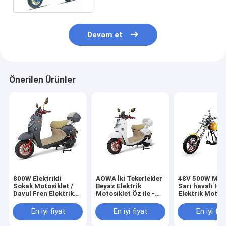
Devam et
Önerilen Ürünler
800W Elektrikli
AOWA İki Tekerlekler
48V 500W Mot
Sokak Motosiklet /
Beyaz Elektrik
Sarı havalı Ha
Davul Fren Elektrik
Motosiklet Öz ile -
Elektrik Motos
Motosiklet
Denetleme
60km / H
Fonksiyonu
En iyi fiyat
En iyi fiyat
En iyi fiy