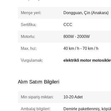
Menşe yeri:
Dongguan, Çin (Anakara)
Sertifika:
CCC
Motorlu:
800W - 2000W
Max. hız:
40 km / h - 70 km / h
Vurgulamak:
elektrikli motor motosikle
Alım Satım Bilgileri
Min sipariş miktarı:
10-20 Adet
Ambalaj bilgileri:
Demirle paketlenmiş, köpükl