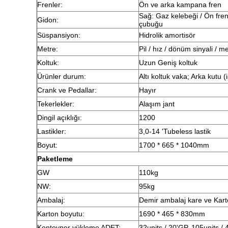
Frenler:
Ön ve arka kampana fren
Sağ: Gaz kelebeği / Ön fren
Gidon:
çubuğu
Süspansiyon:
Hidrolik amortisör
Metre:
Pil / hız / dönüm sinyali / m
Koltuk:
Uzun Geniş koltuk
Ürünler durum:
Altı koltuk vaka; Arka kutu (
Crank ve Pedallar:
Hayır
Tekerlekler:
Alaşım jant
Dingil açıklığı:
1200
Lastikler:
3,0-14 'Tubeless lastik
Boyut:
1700 * 665 * 1040mm
Paketleme
GW
110kg
NW:
95kg
Ambalaj:
Demir ambalaj kare ve Kar
Karton boyutu:
1690 * 465 * 830mm
Konteyner yükleme ADET:
32units / 20'GP, 105units /