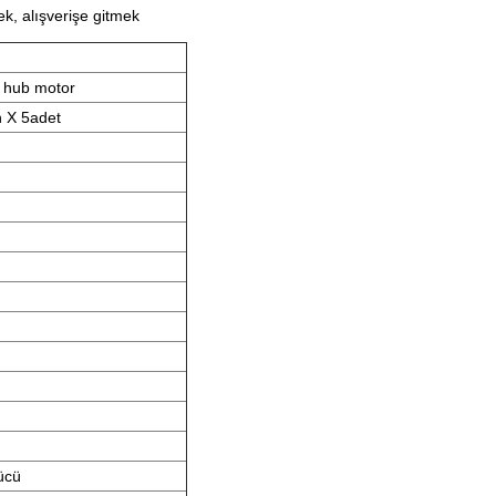
ek, alışverişe gitmek
 hub motor
h X 5adet
ücü