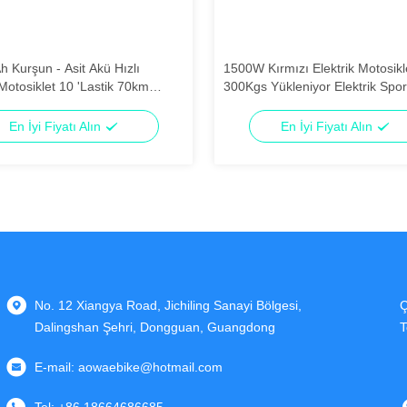
 Kurşun - Asit Akü Hızlı
1500W Kırmızı Elektrik Motosikl
 Motosiklet 10 'Lastik 70km
300Kgs Yükleniyor Elektrik Spor
Motosiklet
En İyi Fiyatı Alın
En İyi Fiyatı Alın
No. 12 Xiangya Road, Jichiling Sanayi Bölgesi,
Ç
Dalingshan Şehri, Dongguan, Guangdong
T
E-mail:
aowaebike@hotmail.com