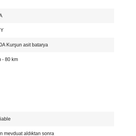
A
XY
A Kurşun asit batarya
 - 80 km
iable
n mevduat aldıktan sonra