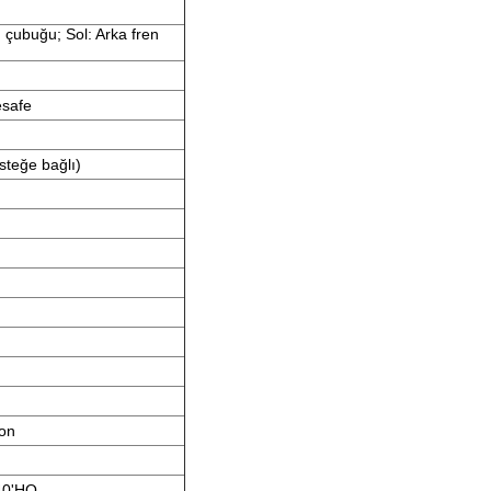
 çubuğu; Sol: Arka fren
esafe
isteğe bağlı)
ton
 40'HQ