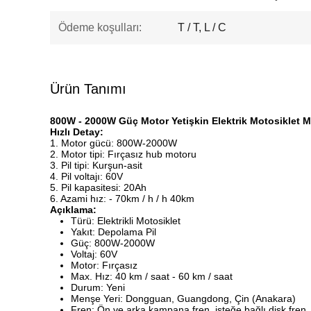
Ödeme koşulları:
T / T, L / C
Ürün Tanımı
800W - 2000W Güç Motor Yetişkin Elektrik Motosiklet M
Hızlı Detay:
1. Motor gücü: 800W-2000W
2. Motor tipi: Fırçasız hub motoru
3. Pil tipi: Kurşun-asit
4. Pil voltajı: 60V
5. Pil kapasitesi: 20Ah
6. Azami hız: - 70km / h / h 40km
Açıklama:
Türü: Elektrikli Motosiklet
Yakıt: Depolama Pil
Güç: 800W-2000W
Voltaj: 60V
Motor: Fırçasız
Max. Hız: 40 km / saat - 60 km / saat
Durum: Yeni
Menşe Yeri: Dongguan, Guangdong, Çin (Anakara)
Fren: Ön ve arka kampana fren, isteğe bağlı disk fren