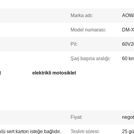
Marka adı:
AOW
Model numarası:
DM-
Pil:
60V20
Şarj başına aralığı:
60 km
t
elektrikli motosiklet
Fiyat:
negot
ü sert karton isteğe bağlıdır.
Teslim süresi:
25 gü