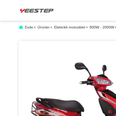
Evde
>
Ürünler
>
Elektrikli motosiklet
>
800W - 2000W Gü