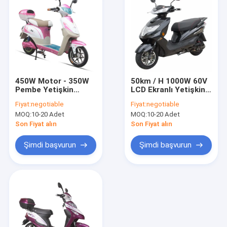
450W Motor - 350W
50km / H 1000W 60V
Pembe Yetişkin
LCD Ekranlı Yetişkin
Elektrikli Scooter, Pil
Elektrikli Scooter
Fiyat:
negotiable
Fiyat:
negotiable
350W ile Scooter
MOQ:
10-20 Adet
MOQ:
10-20 Adet
Kumandalı
Son Fiyat alın
Son Fiyat alın
Şimdi başvurun
Şimdi başvurun
Ev
Ürünler
videolar