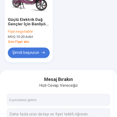
Hakkımızda
Fabrika turu
Güçlü Elektrik Dağ
Gençler İçin Banliyö
Kalite kontrol
Electric Scooters
Fiyat:
negotiable
Bisikletler
MOQ:
10-20 Adet
Bize Ulaşın
Son Fiyat alın
Bir teklif isteği
Şimdi başvurun
Elektrikli bisiklet
Mesaj Bırakın
Hızlı Cevap Vereceğiz
Katlanır Elektrikli bisiklet
Lityum Bisiklet
Dağ Elektrikli Bisiklet