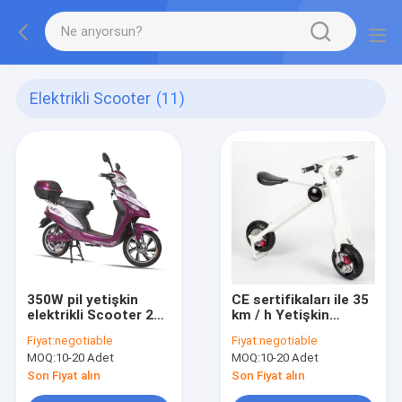
Elektrikli Scooter
(11)
350W pil yetişkin
CE sertifikaları ile 35
elektrikli Scooter 2
km / h Yetişkin
tekerlekli Scooter
Elektrikli Scooter,
Fiyat:
negotiable
Fiyat:
negotiable
koltuk ile Akülü
Katlanabilir Elektrikli
MOQ:
10-20 Adet
MOQ:
10-20 Adet
Scooter
Son Fiyat alın
Son Fiyat alın