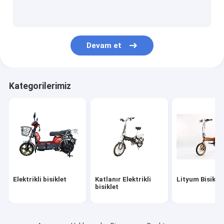
Elektrikli Scooter
Katlanır elektrikli scooter
Devam et
Mobilite motosikleti
Elektrikli motosiklet
Kategorilerimiz
Elektrikli üç tekerlekli
Kendini Dengeye Getirmek
E Bisiklet parçaları
elektrikli scooter parçaları
Elektrikli bisiklet
Katlanır Elektrikli
Lityum Bisikle
Elektrikli bisiklet parçaları
bisiklet
Elektrikli motosiklet parçaları