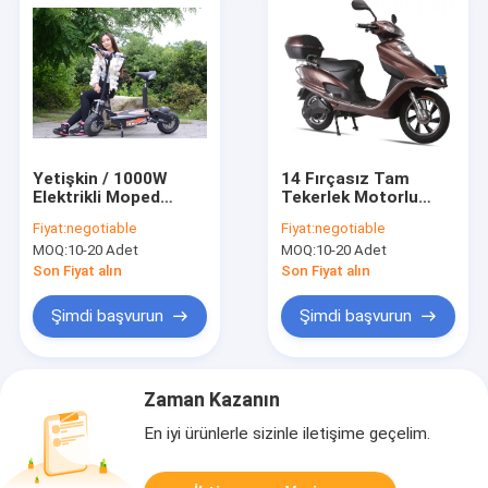
Yetişkin / 1000W
14 Fırçasız Tam
Elektrikli Moped
Tekerlek Motorlu
Scooter için 48V Two
Karayolu Güçlü
Fiyat:
negotiable
Fiyat:
negotiable
Wheel Elektrikli
Yetişkin Elektrikli
MOQ:
10-20 Adet
MOQ:
10-20 Adet
Scooter
Scooter Kapalı
&#39;&#39;
Son Fiyat alın
Son Fiyat alın
Şimdi başvurun
Şimdi başvurun
Zaman Kazanın
En iyi ürünlerle sizinle iletişime geçelim.