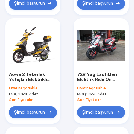
Şimdi başvurun
Şimdi başvurun
Aowa 2 Tekerlek
72V Yağ Lastikleri
Yetişkin Elektrikli
Elektrik Ride On
Scooter 150 Kg Sarı
Scooter 1500W Big
Fiyat:
negotiable
Fiyat:
negotiable
Motorlu Elektrikli
Pil Elektrikli Scooter
MOQ:
10-20 Adet
MOQ:
10-20 Adet
Scooter Bisiklet
Bisikletler
Son Fiyat alın
Son Fiyat alın
Şimdi başvurun
Şimdi başvurun