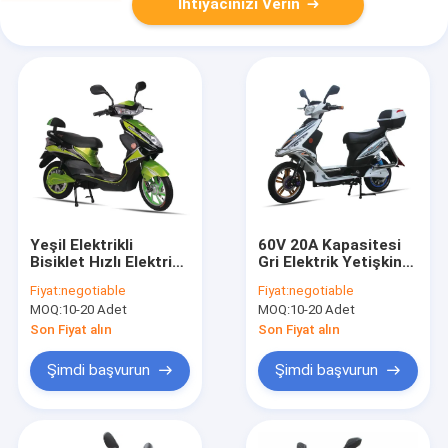
İhtiyacınızı Verin
Yeşil Elektrikli
60V 20A Kapasitesi
Bisiklet Hızlı Elektrikli
Gri Elektrik Yetişkin
Scooter Street Legal
Scooter 14 inç Hafif
Fiyat:
negotiable
Fiyat:
negotiable
Destekli
Elektrikli Scooter
MOQ:
10-20 Adet
MOQ:
10-20 Adet
Son Fiyat alın
Son Fiyat alın
Şimdi başvurun
Şimdi başvurun