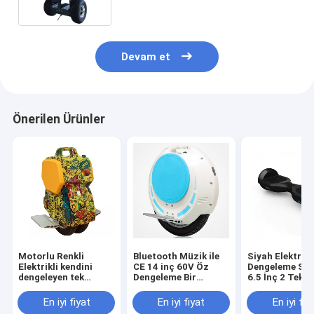
tekerlek
Devam et
Önerilen Ürünler
Motorlu Renkli
Bluetooth Müzik ile
Siyah Elektrik
Elektrikli kendini
CE 14 inç 60V Öz
Dengeleme Sc
dengeleyen tek
Dengeleme Bir
6.5 İnç 2 Teker
tekerlekli bisiklet,
Tekerlek Elektrikli
Motorlu Scoot
Kundağı Motorlu
Scooter
En iyi fiyat
En iyi fiyat
En iyi fiy
Unicycle