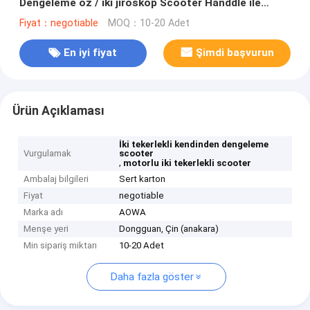
Dengeleme öz / iki jiroskop Scooter Handdle ile
tekerlek
Fiyat：negotiable
MOQ：10-20 Adet
En iyi fiyat
Şimdi başvurun
Ürün Açıklaması
İki tekerlekli kendinden dengeleme
Vurgulamak
scooter
,
motorlu iki tekerlekli scooter
Ambalaj bilgileri
Sert karton
Fiyat
negotiable
Marka adı
AOWA
Menşe yeri
Dongguan, Çin (anakara)
Min sipariş miktarı
10-20 Adet
Daha fazla göster